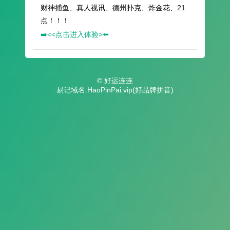
财神捕鱼、真人视讯、德州扑克、炸金花、21
点！！！
➡️<<点击进入体验>⬅️
© 好运连连
易记域名:HaoPinPai.vip(好品牌拼音)