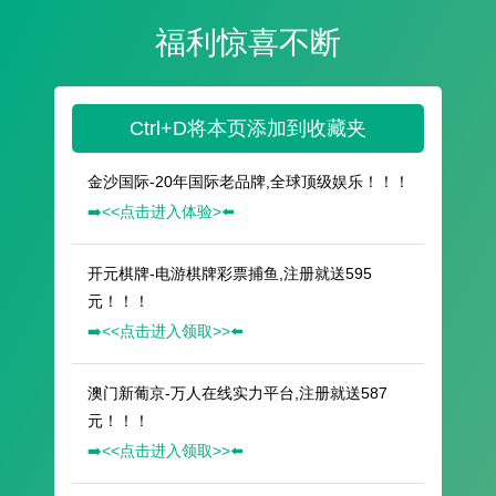
福利惊喜不断
Ctrl+D将本页添加到收藏夹
金沙国际-20年国际老品牌,全球顶级娱乐！！！
➡️<<点击进入体验>⬅️
开元棋牌-电游棋牌彩票捕鱼,注册就送595
元！！！
➡️<<点击进入领取>>⬅️
澳门新葡京-万人在线实力平台,注册就送587
元！！！
➡️<<点击进入领取>>⬅️